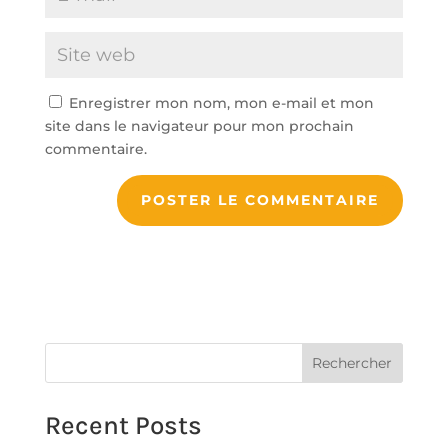
Enregistrer mon nom, mon e-mail et mon
site dans le navigateur pour mon prochain
commentaire.
A
l
t
e
r
n
Rechercher
a
t
Recent Posts
i
v